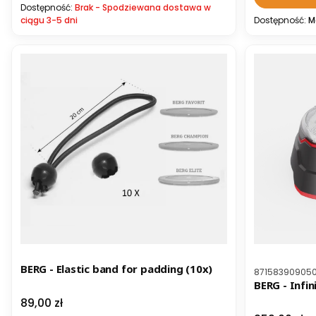
Dostępność:
Brak - Spodziewana dostawa w
ciągu 3-5 dni
Dostępność:
M
BERG - Elastic band for padding (10x)
Kod producen
87158390905
BERG - Infin
Cena
89,00 zł