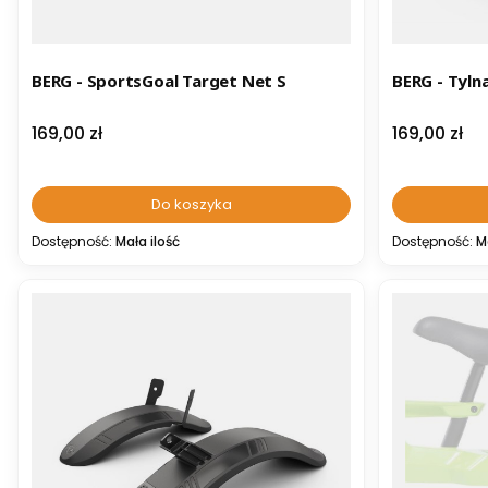
BERG - SportsGoal Target Net S
BERG - Tyln
Cena
Cena
169,00 zł
169,00 zł
Do koszyka
Dostępność:
Mała ilość
Dostępność:
M