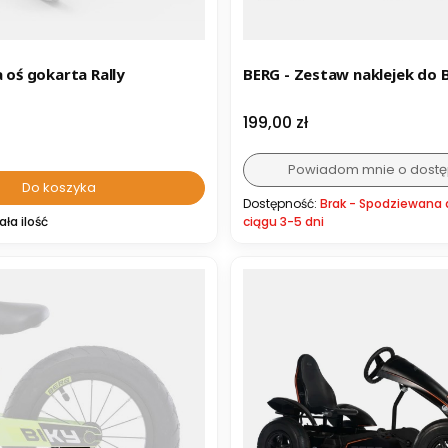
a oś gokarta Rally
BERG - Zestaw naklejek do B
Cena
199,00 zł
Powiadom mnie o dostę
Do koszyka
Dostępność:
Brak - Spodziewana
ała ilość
ciągu 3-5 dni