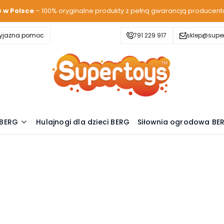
G w Polsce
– 100% oryginalne produkty z pełną gwarancją producent
zyjazna pomoc
791 229 917
sklep@super
 BERG
Hulajnogi dla dzieci BERG
Siłownia ogrodowa BE