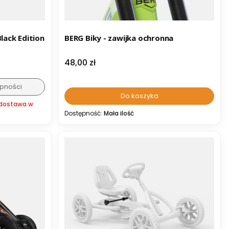
lack Edition
BERG Biky - zawijka ochronna
Cena
48,00 zł
pności
Do koszyka
 dostawa w
Dostępność:
Mała ilość