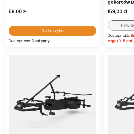
gokartów B
Cena
Cena
59,00 zł
159,00 zł
Powia
Do koszyka
Dostępność:
B
Dostępność:
Dostępny
ciągu 3-5 dni