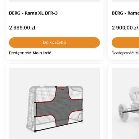
BERG - Rama XL BFR-3
BERG - Rama
Cena
Cena
2 999,00 zł
2 900,00 zł
Do koszyka
Dostępność:
Mała ilość
Dostępność:
M