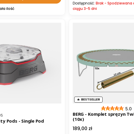
Dostępność:
Brak - Spodziewana
ała ilość
ciągu 3-5 dni
BESTSELLER
5.0
BERG - Komplet spręzyn Tw
ta
05
(10x)
ity Pods - Single Pod
Cena
189,00 zł