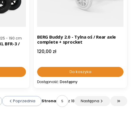
BERG Buddy 2.0 - Tylna oś / Rear axle
 125 - 190 cm
complete + sprocket
XL BFR-3 /
Cena
120,00 zł
Do koszyka
Dostępność:
Dostępny
Poprzednia
z 18
Następna
Strona
ć do pierwszej strony z produktami
Przejdź