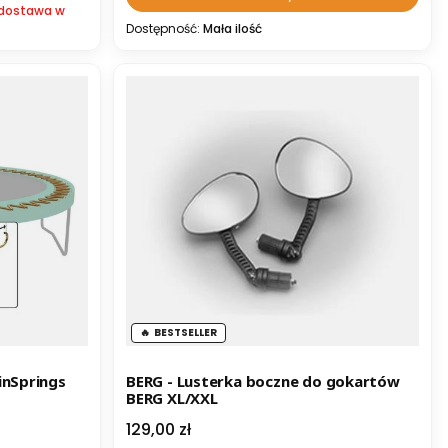
 dostawa w
Dostępność:
Mała ilość
BESTSELLER
inSprings
BERG - Lusterka boczne do gokartów
BERG XL/XXL
Cena
129,00 zł