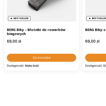
BESTSELLER
BESTSELLE
BERG Biky – Błotniki do rowerków
BERG Biky-
biegowych
Cena
Cena
69,00 zł
69,00 zł
Do koszyka
Dostępność:
Mała ilość
Dostępność:
D