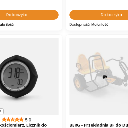
Do koszyka
Do koszyka
ała ilość
Dostępność:
Mała ilość
R
5.0
kościomierz, Licznik do
BERG - Przekładnia BF do D