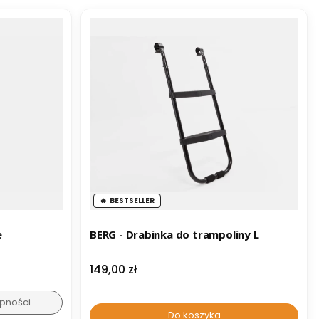
BESTSELLER
e
BERG - Drabinka do trampoliny L
Cena
149,00 zł
pności
Do koszyka