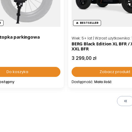
R
BESTSELLER
stopka parkingowa
Kod producenta
Wiek: 5+ lat | Wzrost użytkownika:
BERG Black Edition XL BFR / 
XXL BFR
Cena
3 299,00 zł
Do koszyka
Zobacz produkt
ostępny
Dostępność:
Mała ilość
Wró