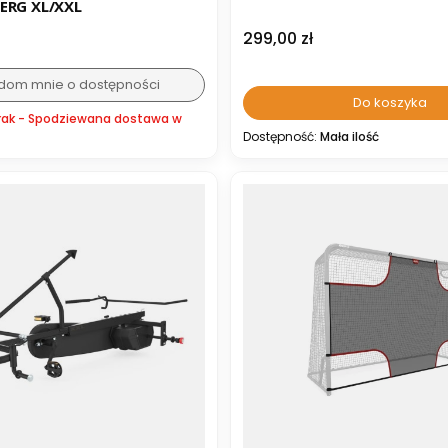
ERG XL/XXL
Cena
299,00 zł
dom mnie o dostępności
Do koszyka
rak - Spodziewana dostawa w
Dostępność:
Mała ilość