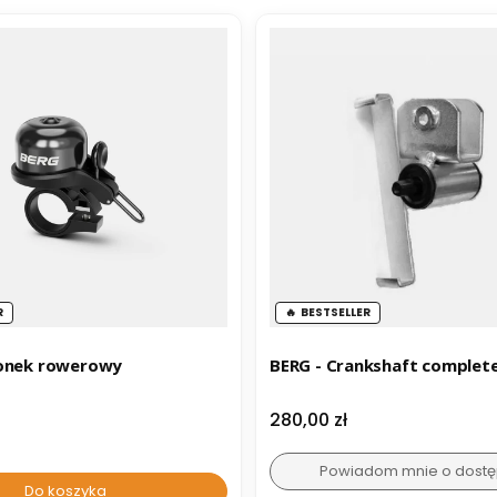
R
BESTSELLER
 Dzwonek rowerowy
BERG - Crankshaft complet
Cena
280,00 zł
Powiadom mnie o dostę
Do koszyka