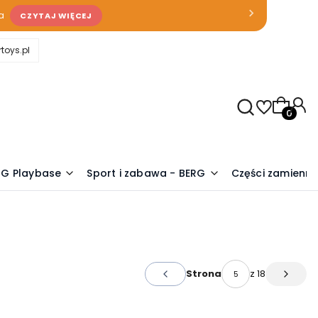
a
CZYTAJ WIĘCEJ
toys.pl
Produkty
RG Playbase
Sport i zabawa - BERG
Części zamienn
z 18
Strona
Poprzednie produkty
Następ