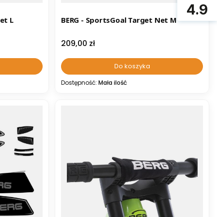
4.9
et L
BERG - SportsGoal Target Net M
Cena
209,00 zł
Do koszyka
Dostępność:
Mała ilość