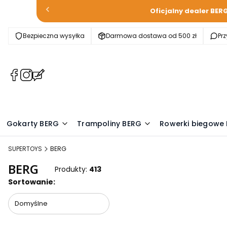
Oficjalny dealer BER
Bezpieczna wysyłka
Darmowa dostawa od 500 zł
Pr
(Otwiera
(Otwiera
(Otwiera
się
się
się
w
w
w
nowej
nowej
nowej
karcie)
karcie)
karcie)
Gokarty BERG
Trampoliny BERG
Rowerki biegowe
SUPERTOYS
BERG
BERG
Produkty:
413
Lista produktów
Sortowanie:
Domyślne