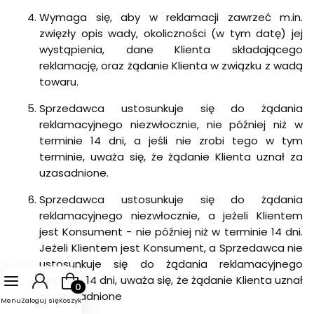
Wymaga się, aby w reklamacji zawrzeć m.in.
zwięzły opis wady, okoliczności (w tym datę) jej
wystąpienia, dane Klienta składającego
reklamację, oraz żądanie Klienta w związku z wadą
towaru.
Sprzedawca ustosunkuje się do żądania
reklamacyjnego niezwłocznie, nie później niż w
terminie 14 dni, a jeśli nie zrobi tego w tym
terminie, uważa się, że żądanie Klienta uznał za
uzasadnione.
Sprzedawca ustosunkuje się do żądania
reklamacyjnego niezwłocznie, a jeżeli Klientem
jest Konsument - nie później niż w terminie 14 dni.
Jeżeli Klientem jest Konsument, a Sprzedawca nie
ustosunkuje się do żądania reklamacyjnego
terminie 14 dni, uważa się, że żądanie Klienta uznał
Produkty w koszyku: 0. Zobacz szczegóły
za uzasadnione
Menu
Zaloguj się
Koszyk