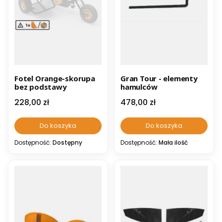
Fotel Orange-skorupa
Gran Tour - elementy
bez podstawy
hamulców
Cena
Cena
228,00 zł
478,00 zł
Do koszyka
Do koszyka
Dostępność:
Dostępny
Dostępność:
Mała ilość