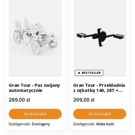
BESTSELLER
Gran Tour - Pas zwijany
Gran Tour - Przekładnia
automatycznie
z zębatką 140, 28T +
pedały
Cena
Cena
269,00 zł
269,00 zł
Do koszyka
Do koszyka
Dostępność:
Dostępny
Dostępność:
Mała ilość