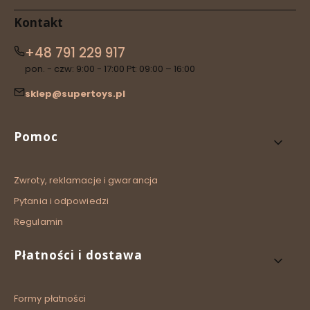
Kontakt
+48 791 229 917
pon. - czw: 9:00 - 17:00 Pt: 09:00 – 16:00
sklep@supertoys.pl
Linki w stopce
Pomoc
Zwroty, reklamacje i gwarancja
Pytania i odpowiedzi
Regulamin
Płatności i dostawa
Formy płatności