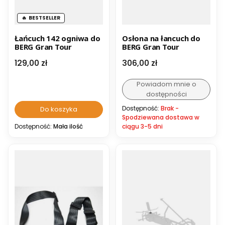
BESTSELLER
Łańcuch 142 ogniwa do
Osłona na łancuch do
BERG Gran Tour
BERG Gran Tour
Cena
Cena
129,00 zł
306,00 zł
Powiadom mnie o
dostępności
Dostępność:
Brak -
Do koszyka
Spodziewana dostawa w
Dostępność:
Mała ilość
ciągu 3-5 dni