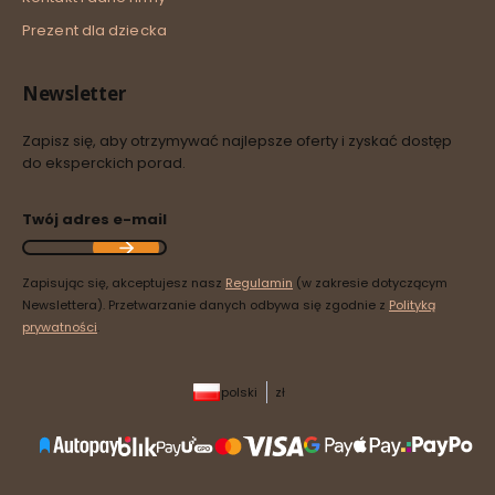
Prezent dla dziecka
Newsletter
Zapisz się, aby otrzymywać najlepsze oferty i zyskać dostęp
do eksperckich porad.
Twój adres e-mail
Zapisując się, akceptujesz nasz
Regulamin
(w zakresie dotyczącym
Newslettera). Przetwarzanie danych odbywa się zgodnie z
Polityką
prywatności
.
polski
zł