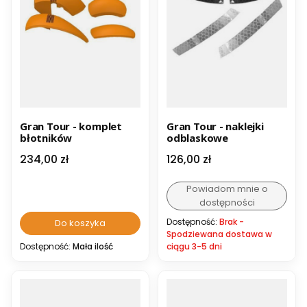
Gran Tour - komplet
Gran Tour - naklejki
błotników
odblaskowe
Cena
Cena
234,00 zł
126,00 zł
Powiadom mnie o
dostępności
Dostępność:
Brak -
Do koszyka
Spodziewana dostawa w
Dostępność:
Mała ilość
ciągu 3-5 dni