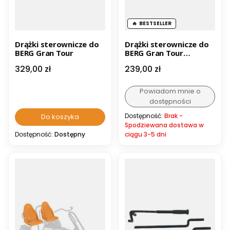
BESTSELLER
Drążki sterownicze do
Drążki sterownicze do
BERG Gran Tour
BERG Gran Tour
(starsza wersja)
Cena
Cena
329,00 zł
239,00 zł
Powiadom mnie o
dostępności
Dostępność:
Brak -
Do koszyka
Spodziewana dostawa w
Dostępność:
Dostępny
ciągu 3-5 dni