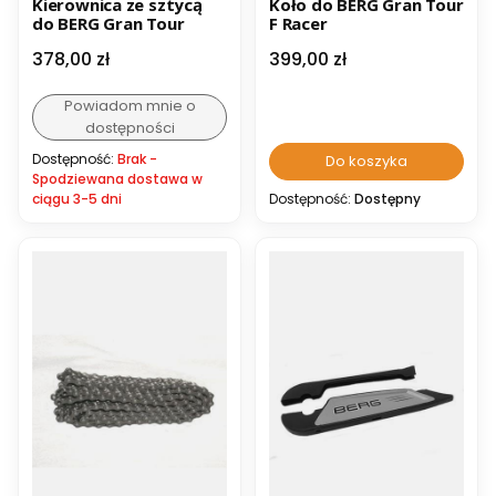
Kierownica ze sztycą
Koło do BERG Gran Tour
do BERG Gran Tour
F Racer
Cena
Cena
378,00 zł
399,00 zł
Powiadom mnie o
dostępności
Dostępność:
Brak -
Do koszyka
Spodziewana dostawa w
ciągu 3-5 dni
Dostępność:
Dostępny