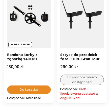
BESTSELLER
Ramiona korby z
Sztyce do przednich
zębatką 140/36T
foteli BERG Gran Tour
Cena
Cena
180,00 zł
260,00 zł
Powiadom mnie o
dostępności
Dostępność:
Brak -
Do koszyka
Spodziewana dostawa w
Dostępność:
Mała ilość
ciągu 3-5 dni