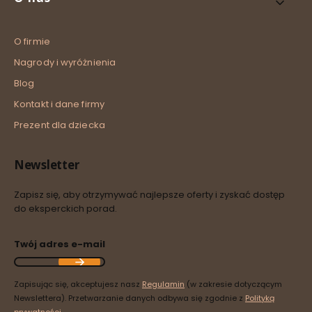
O firmie
Nagrody i wyróżnienia
Blog
Kontakt i dane firmy
Prezent dla dziecka
Newsletter
Zapisz się, aby otrzymywać najlepsze oferty i zyskać dostęp
do eksperckich porad.
Twój adres e-mail
Zapisując się, akceptujesz nasz
Regulamin
(w zakresie dotyczącym
Newslettera). Przetwarzanie danych odbywa się zgodnie z
Polityką
prywatności
.