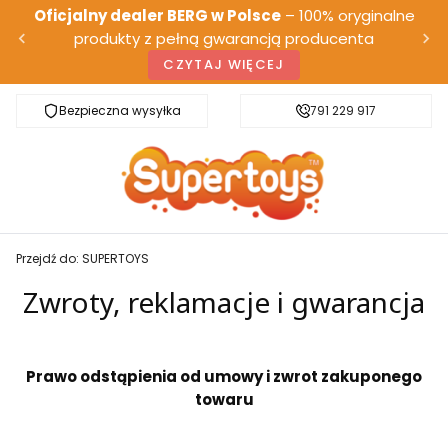
Oficjalny dealer BERG w Polsce
– 100% oryginalne
produkty z pełną gwarancją producenta
CZYTAJ WIĘCEJ
Bezpieczna wysyłka
Darmowa dostawa od 500 zł
791 229 917
Przejdź do:
SUPERTOYS
Zwroty, reklamacje i gwarancja
Prawo odstąpienia od umowy i zwrot zakuponego
towaru