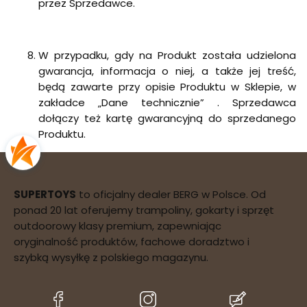
przez Sprzedawce.
W przypadku, gdy na Produkt została udzielona
gwarancja, informacja o niej, a także jej treść,
będą zawarte przy opisie Produktu w Sklepie, w
zakładce „Dane technicznie” . Sprzedawca
dołączy też kartę gwarancyjną do sprzedanego
Produktu.
SUPERTOYS
to oficjalny dealer BERG w Polsce. Od
ponad 20 lat oferujemy trampoliny, gokarty i sprzęt
outdoorowy klasy premium, zapewniając
oryginalność produktów, fachowe doradztwo i
szybką wysyłkę z polskiego magazynu.
(Otwiera
(Otwiera
(Otwiera