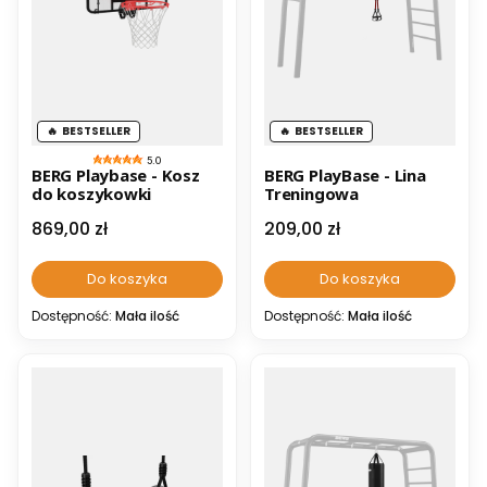
BESTSELLER
BESTSELLER
5.0
BERG Playbase - Kosz
BERG PlayBase - Lina
do koszykowki
Treningowa
Cena
Cena
869,00 zł
209,00 zł
Do koszyka
Do koszyka
Dostępność:
Mała ilość
Dostępność:
Mała ilość