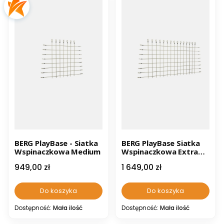
BERG PlayBase - Siatka
BERG PlayBase Siatka
Wspinaczkowa Medium
Wspinaczkowa Extra
Large
Cena
Cena
949,00 zł
1 649,00 zł
Do koszyka
Do koszyka
Dostępność:
Mała ilość
Dostępność:
Mała ilość