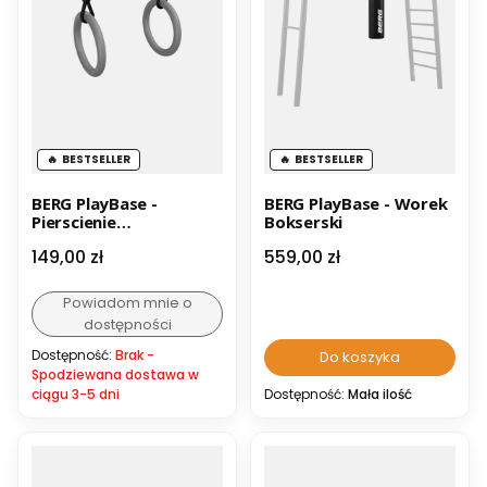
BESTSELLER
BESTSELLER
BERG PlayBase -
BERG PlayBase - Worek
Pierscienie
Bokserski
gimnastyczne
Cena
Cena
149,00 zł
559,00 zł
Powiadom mnie o
dostępności
Dostępność:
Brak -
Do koszyka
Spodziewana dostawa w
ciągu 3-5 dni
Dostępność:
Mała ilość