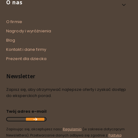
O nas
O firmie
Nagrody i wyróżnienia
Blog
Kontakt i dane firmy
Prezent dla dziecka
Newsletter
Zapisz się, aby otrzymywać najlepsze oferty i zyskać dostęp
do eksperckich porad.
Twój adres e-mail
Zapisując się, akceptujesz nasz
Regulamin
(w zakresie dotyczącym
Newslettera). Przetwarzanie danych odbywa się zgodnie z
Polityką