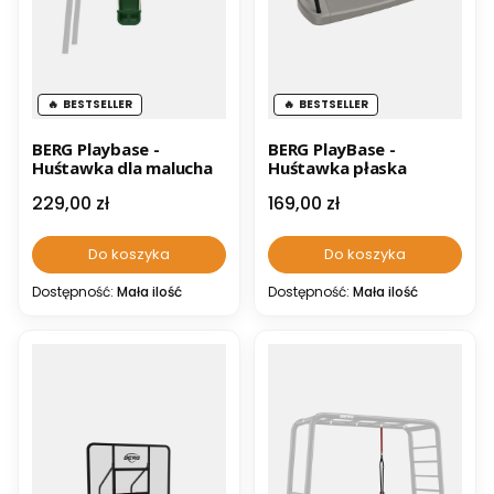
BESTSELLER
BESTSELLER
BERG Playbase -
BERG PlayBase -
Huśtawka dla malucha
Huśtawka płaska
Cena
Cena
229,00 zł
169,00 zł
Do koszyka
Do koszyka
Dostępność:
Mała ilość
Dostępność:
Mała ilość