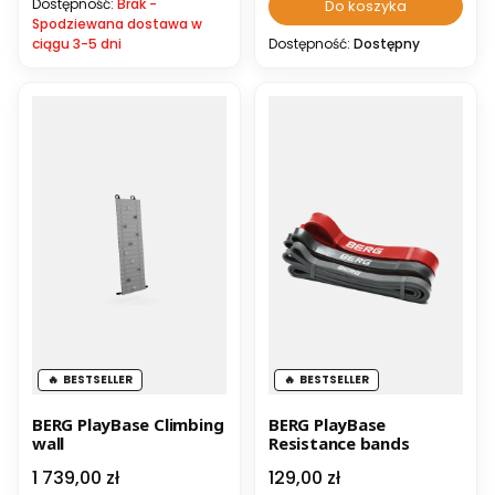
Dostępność:
Brak -
Do koszyka
Spodziewana dostawa w
ciągu 3-5 dni
Dostępność:
Dostępny
BESTSELLER
BESTSELLER
BERG PlayBase Climbing
BERG PlayBase
wall
Resistance bands
Cena
Cena
1 739,00 zł
129,00 zł