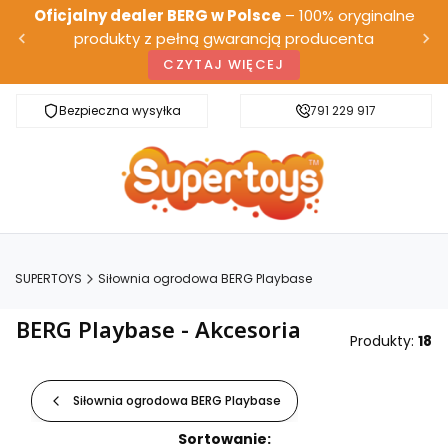
Oficjalny dealer BERG w Polsce
– 100% oryginalne
produkty z pełną gwarancją producenta
CZYTAJ WIĘCEJ
Bezpieczna wysyłka
Darmowa dostawa od 500 zł
791 229 917
SUPERTOYS
Siłownia ogrodowa BERG Playbase
BERG Playbase - Akcesoria
Produkty:
18
Siłownia ogrodowa BERG Playbase
Lista produktów
Sortowanie: