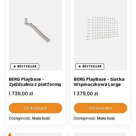
BESTSELLER
BESTSELLER
BERG Playbase -
BERG PlayBase - Siatka
Zjeźdzalnia z platformą
Wspinaczkowa Large
Cena
Cena
1 739,00 zł
1 379,00 zł
Do koszyka
Do koszyka
Dostępność:
Mała ilość
Dostępność:
Mała ilość