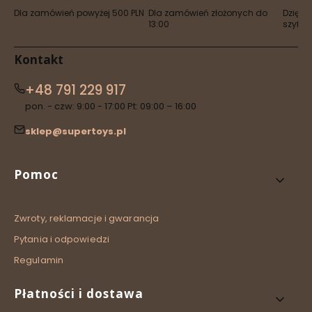
Dla zamówień powyżej 500 PLN
Dla zamówień złożonych do
Dzięki 
13:00
szyfro
Kontakt
+48 791 229 917
pon. - czw: 9:00 - 17:00 Pt: 09:00 – 16:00
sklep@supertoys.pl
Linki w stopce
Pomoc
Zwroty, reklamacje i gwarancja
Pytania i odpowiedzi
Regulamin
Płatności i dostawa