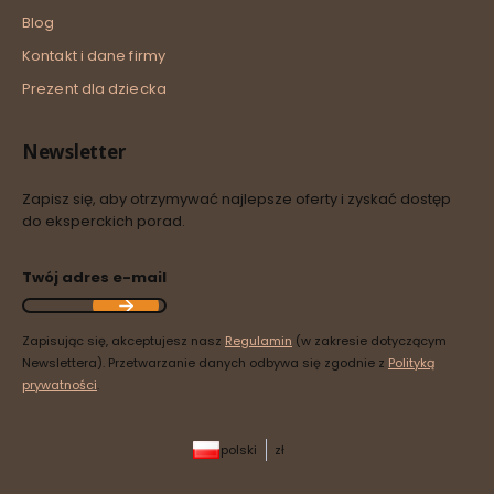
Blog
Kontakt i dane firmy
Prezent dla dziecka
Newsletter
Zapisz się, aby otrzymywać najlepsze oferty i zyskać dostęp
do eksperckich porad.
Twój adres e-mail
Zapisując się, akceptujesz nasz
Regulamin
(w zakresie dotyczącym
Newslettera). Przetwarzanie danych odbywa się zgodnie z
Polityką
prywatności
.
polski
zł