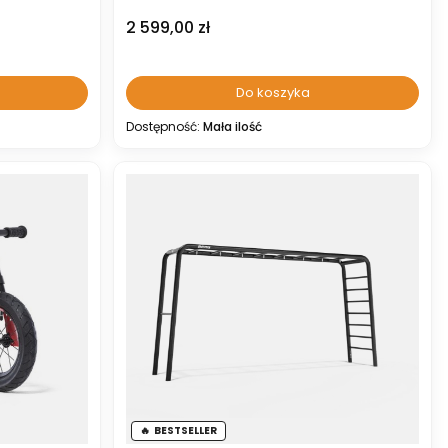
Cena
2 599,00 zł
Do koszyka
Dostępność:
Mała ilość
BESTSELLER