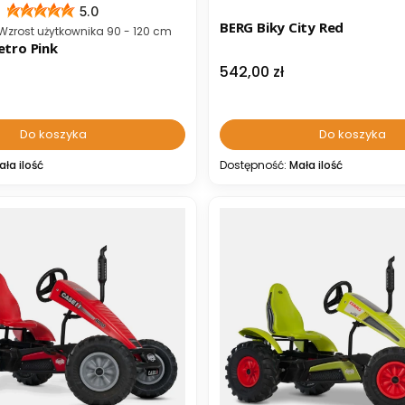
5.0
BERG Biky City Red
ta
| Wzrost użytkownika 90 - 120 cm
etro Pink
Cena
542,00 zł
Do koszyka
Do koszyka
ała ilość
Dostępność:
Mała ilość