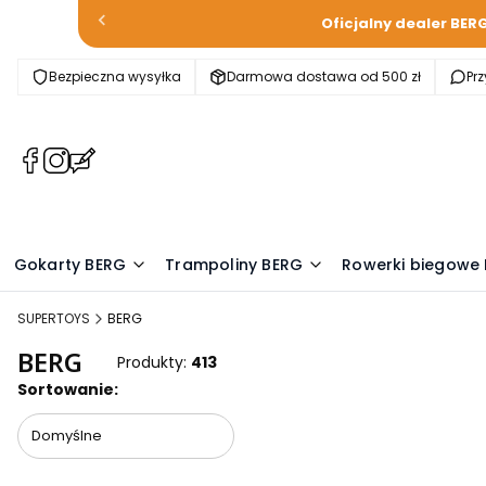
Oficjalny dealer BER
Bezpieczna wysyłka
Darmowa dostawa od 500 zł
Pr
(Otwiera
(Otwiera
(Otwiera
się
się
się
w
w
w
nowej
nowej
nowej
karcie)
karcie)
karcie)
Gokarty BERG
Trampoliny BERG
Rowerki biegowe
SUPERTOYS
BERG
BERG
Produkty:
413
Lista produktów
Sortowanie:
Domyślne