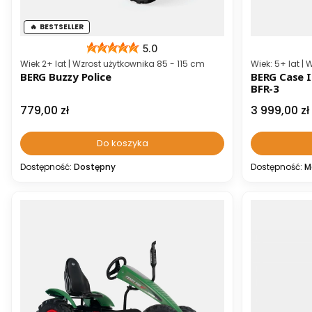
BESTSELLER
5.0
Kod producenta
Kod producen
Wiek 2+ lat | Wzrost użytkownika 85 - 115 cm
Wiek: 5+ lat |
BERG Buzzy Police
BERG Case IH
BFR-3
Cena
Cena
779,00 zł
3 999,00 zł
Do koszyka
Dostępność:
Dostępny
Dostępność:
M