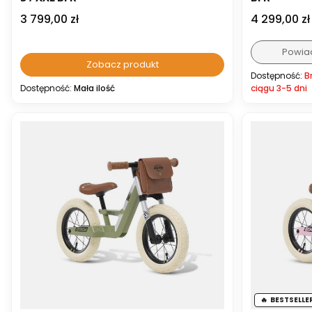
Cena
Cena
3 799,00 zł
4 299,00 zł
Powia
Zobacz produkt
Dostępność:
B
Dostępność:
Mała ilość
ciągu 3-5 dni
BESTSELLE