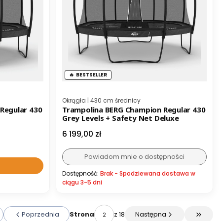
BESTSELLER
Kod producenta
Okrągła | 430 cm średnicy
Regular 430
Trampolina BERG Champion Regular 430
Grey Levels + Safety Net Deluxe
Cena
6 199,00 zł
Powiadom mnie o dostępności
Dostępność:
Brak - Spodziewana dostawa w
ciągu 3-5 dni
Poprzednia
z 18
Następna
Strona
ć do pierwszej strony z produktami
Przejdź