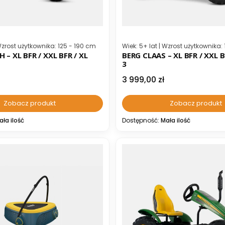
ta
Kod producenta
 Wzrost użytkownika: 125 - 190 cm
Wiek: 5+ lat | Wzrost użytkownika:
 – XL BFR / XXL BFR / XL
BERG CLAAS – XL BFR / XXL B
3
Cena
3 999,00 zł
Zobacz produkt
Zobacz produkt
ała ilość
Dostępność:
Mała ilość