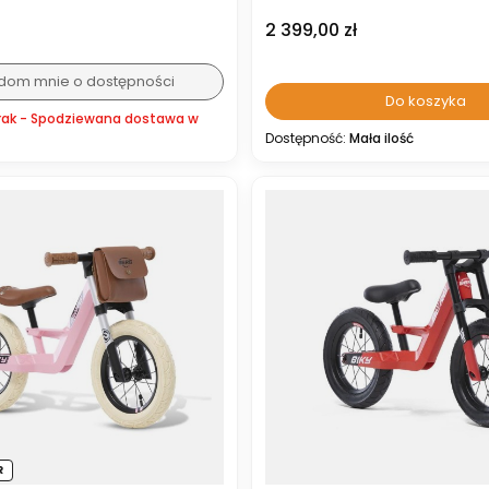
Cena
2 399,00 zł
dom mnie o dostępności
Do koszyka
rak - Spodziewana dostawa w
Dostępność:
Mała ilość
R