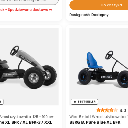
Do koszyka
rak - Spodziewana dostawa w
Dostępność:
Dostępny
R
BESTSELLER
4.0
ta
Kod producenta
 Wzrost użytkownika: 125 - 190 cm
Wiek: 5+ lat | Wzrost użytkownika:
BERG B. Pure Blue XL BFR