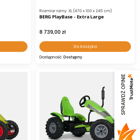
Kod producenta
Rozmiar ramy: XL (470 x 100 x 245 cm)
BERG PlayBase - Extra Large
Cena
8 739,00 zł
Do koszyka
Dostępność:
Dostępny
SPRAWDŹ OPINIE