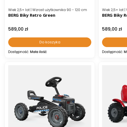
Kod producenta
Kod producen
Wiek 2,5+ lat | Wzrost użytkownika 90 - 120 cm
Wiek 2,5+ lat 
BERG Biky Retro Green
BERG Biky R
Cena
Cena
589,00 zł
589,00 zł
Do koszyka
Dostępność:
Mała ilość
Dostępność:
M