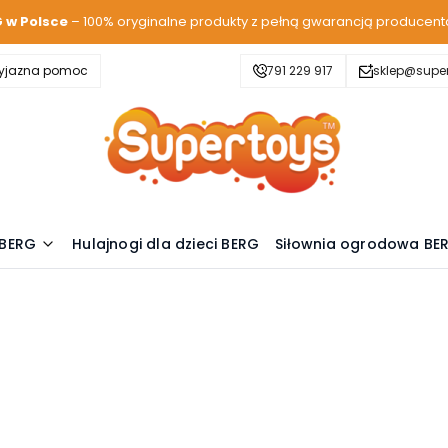
G w Polsce
– 100% oryginalne produkty z pełną gwarancją producent
zyjazna pomoc
791 229 917
sklep@super
 BERG
Hulajnogi dla dzieci BERG
Siłownia ogrodowa BE