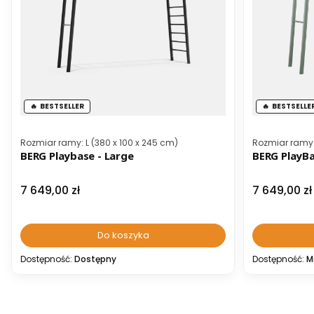
BESTSELLER
BESTSELLE
Kod producenta
Kod producen
Rozmiar ramy: L (380 x 100 x 245 cm)
Rozmiar ramy: 
BERG Playbase - Large
BERG PlayBa
Cena
Cena
7 649,00 zł
7 649,00 zł
Do koszyka
Dostępność:
Dostępny
Dostępność:
M