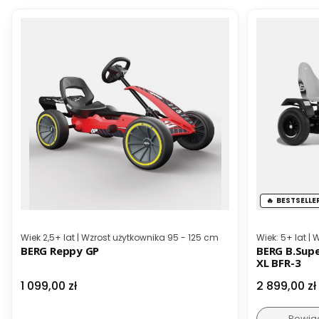
BESTSELLE
Kod producenta
Kod producen
Wiek 2,5+ lat | Wzrost użytkownika 95 - 125 cm
Wiek: 5+ lat |
BERG Reppy GP
BERG B.Supe
XL BFR-3
Cena
Cena
1 099,00 zł
2 899,00 zł
Powia