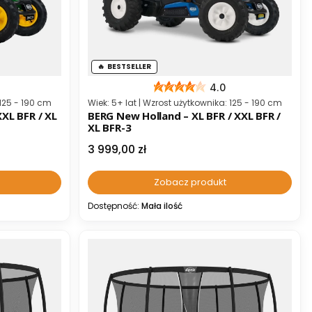
BESTSELLER
4.0
Kod producenta
 125 - 190 cm
Wiek: 5+ lat | Wzrost użytkownika: 125 - 190 cm
XXL BFR / XL
BERG New Holland – XL BFR / XXL BFR /
XL BFR-3
Cena
3 999,00 zł
Zobacz produkt
Dostępność:
Mała ilość