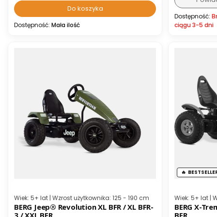
Do koszyka
Dostępność:
B
Dostępność:
Mała ilość
ciągu 3-5 dni
BESTSELLE
Kod producenta
Kod producen
Wiek: 5+ lat | Wzrost użytkownika: 125 - 190 cm
Wiek: 5+ lat |
BERG Jeep® Revolution XL BFR / XL BFR-
BERG X-Treme XL BFR / XL BFR-3 / XXL
3 / XXL BFR
BFR