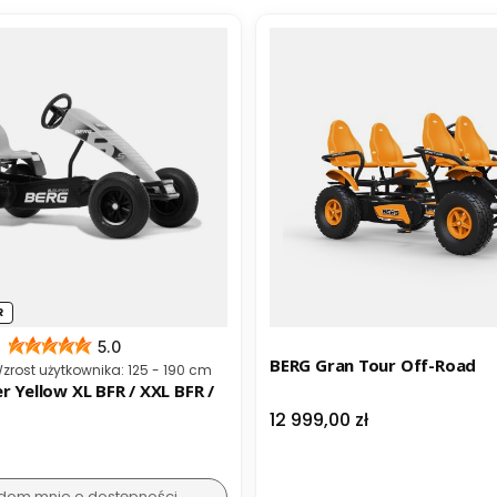
R
5.0
BERG Gran Tour Off-Road
ta
 Wzrost użytkownika: 125 - 190 cm
r Yellow XL BFR / XXL BFR /
Cena
12 999,00 zł
dom mnie o dostępności