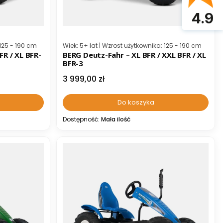
4.9
Kod producenta
 125 - 190 cm
Wiek: 5+ lat | Wzrost użytkownika: 125 - 190 cm
FR / XL BFR-
BERG Deutz-Fahr – XL BFR / XXL BFR / XL
BFR-3
Cena
3 999,00 zł
Do koszyka
Dostępność:
Mała ilość