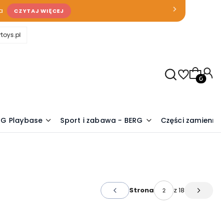
a
CZYTAJ WIĘCEJ
toys.pl
Produkty
RG Playbase
Sport i zabawa - BERG
Części zamienn
z 18
Strona
Poprzednie produkty
Następ