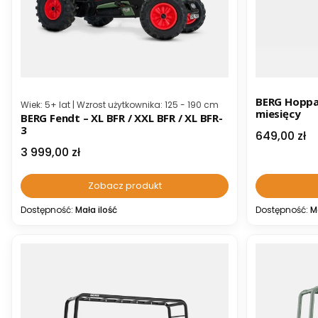
BERG Hoppaa
Kod producenta
Wiek: 5+ lat | Wzrost użytkownika: 125 - 190 cm
miesięcy
BERG Fendt – XL BFR / XXL BFR / XL BFR-
3
Cena
649,00 zł
Cena
3 999,00 zł
Zobacz produkt
Dostępność:
Mała ilość
Dostępność:
M