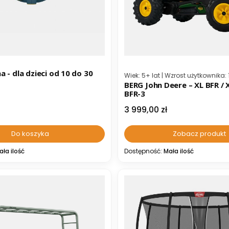
 - dla dzieci od 10 do 30
Kod producenta
Wiek: 5+ lat | Wzrost użytkownika:
BERG John Deere – XL BFR / 
BFR-3
Cena
3 999,00 zł
Do koszyka
Zobacz produkt
ała ilość
Dostępność:
Mała ilość