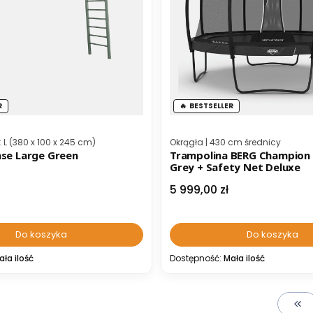
R
BESTSELLER
ta
Kod producenta
L (380 x 100 x 245 cm)
Okrągła | 430 cm średnicy
se Large Green
Trampolina BERG Champion 
Grey + Safety Net Deluxe
Cena
5 999,00 zł
Do koszyka
Do koszyka
ała ilość
Dostępność:
Mała ilość
Wró