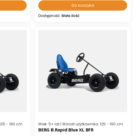
Do koszyka
Dostępność:
Mała ilość
Kod producenta
 125 - 190 cm
Wiek: 5+ lat | Wzrost użytkownika: 125 - 190 cm
BERG B.Rapid Blue XL BFR