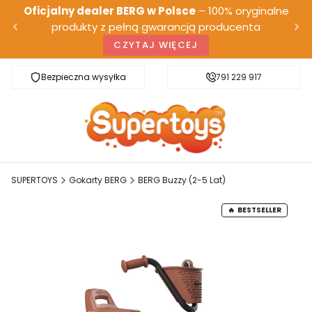
Oficjalny dealer BERG w Polsce
– 100% oryginalne
produkty z pełną gwarancją producenta
CZYTAJ WIĘCEJ
Bezpieczna wysyłka
Darmowa dostawa od 500 zł
791 229 917
SUPERTOYS
Gokarty BERG
BERG Buzzy (2-5 Lat)
BESTSELLER