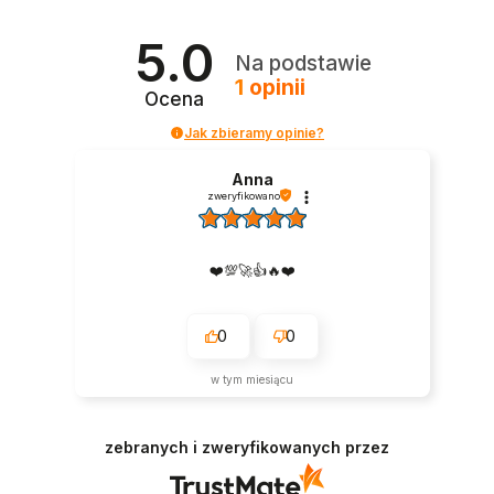
5.0
Na podstawie
1
opinii
Ocena
Jak zbieramy opinie?
Anna
zweryfikowano
❤️💯🚀👍️🔥❤️
0
0
w tym miesiącu
zebranych i zweryfikowanych przez