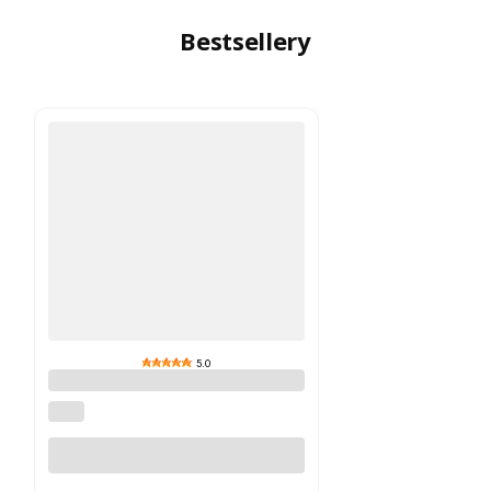
Bestsellery
5.0
BERG B.Super Blue XL BFR / XXL
BFR / XL BFR-3
BERG