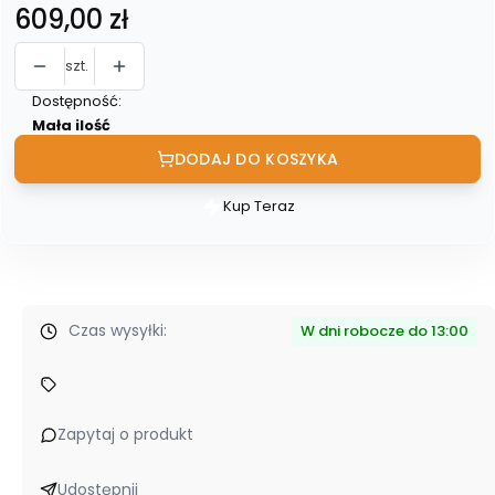
Cena
609,00 zł
szt.
Dostępność:
Mała ilość
DODAJ DO KOSZYKA
Kup Teraz
Szybki
zakup
dla
produktu
BERG
Czas wysyłki:
W dni robocze do 13:00
Buzzy
Retro
Green
Zapytaj o produkt
Udostępnij