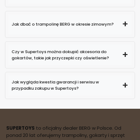
Jak dbać o trampolinę BERG w okresie zimowym?
Czy w Supertoys można dokupić akcesoria do
gokartów, takie jak przyczepki czy oświetlenie?
Jak wygląda kwestia gwarancji i serwisu w
przypadku zakupu w Supertoys?
SUPERTOYS
to oficjalny dealer BERG w Polsce. Od
ponad 20 lat oferujemy trampoliny, gokarty i sprzęt