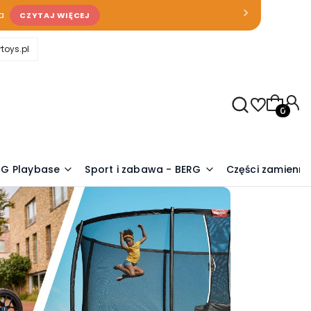
a
CZYTAJ WIĘCEJ
toys.pl
Produkty
RG Playbase
Sport i zabawa - BERG
Części zamienn