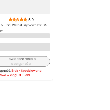
5.0
producenta
 5+ lat | Wzrost użytkownika: 125 -
cm
 B.Super Blue XL BFR / XXL
/ XL BFR-3
Powiadom mnie o
dostępności
ępność:
Brak - Spodziewana
awa w ciągu 3-5 dni