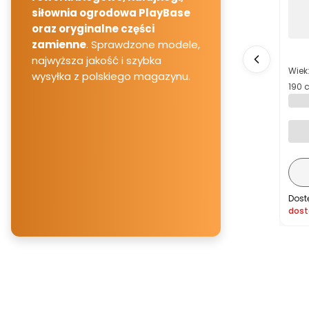
siłownia ogrodowa PlayBase
oraz oryginalne części
zamienne
. Sprawdzone modele,
najwyższa jakość i szybka
Kod 
Wiek:
wysyłka z polskiego magazynu.
190 
BERG
BFR 
Dost
dost