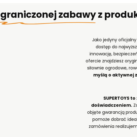
ograniczonej zabawy
z produ
Jako jedyny oficjaln
dostęp do najwyższ
innowację, bezpieczeń
ofercie znajdziesz orygi
siłownie ogrodowe, row
myślą o aktywnej 
SUPERTOYS to 
doświadczeniem.
Za
objęte gwarancją produ
pomoże dobrać idealn
zamówienia realizujem